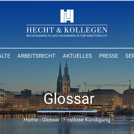
LTE
ARBEITSRECHT
AKTUELLES
PRESSE
SE
Glossar
Home
|
Glossar
|
Fristlose Kündigung