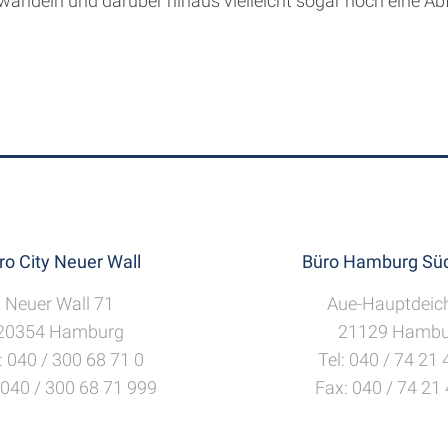
ndeln und darüber hinaus vielleicht sogar noch eine Abf
ro City Neuer Wall
Büro Hamburg Süd
Neuer Wall 71
Aue-Hauptdeic
20354 Hamburg
21129 Hambu
: 040 / 300 68 71 0
Tel: 040 / 74 21
 040 / 300 68 71 999
Fax: 040 / 74 21