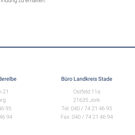
indung zu erhalten.
erelbe
Büro Landkreis Stade
h 21
Ostfeld 11a
rg
21635 Jork
 46 95
Tel: 040 / 74 21 46 95
 46 94
Fax: 040 / 74 21 46 94