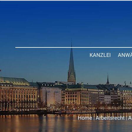
KANZLEI
ANWÄ
Home
|
Arbeitsrecht
|
A