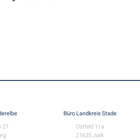
erelbe
Büro Landkreis Stade
h 21
Ostfeld 11a
rg
21635 Jork