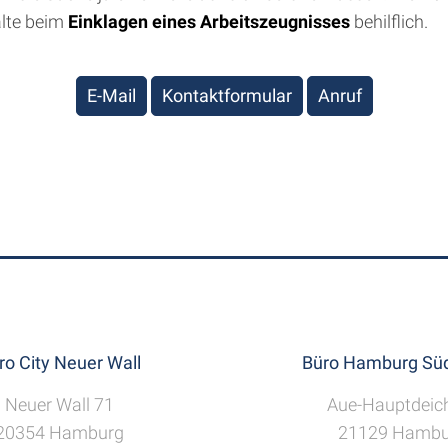
älte beim
Einklagen eines Arbeitszeugnisses
behilflich.
E-Mail
Kontaktformular
Anruf
ro City Neuer Wall
Büro Hamburg Süd
Neuer Wall 71
Aue-Hauptdeic
20354 Hamburg
21129 Hambu