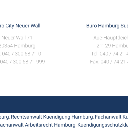
ro City Neuer Wall
Büro Hamburg Süd
Neuer Wall 71
Aue-Hauptdeic
20354 Hamburg
21129 Hambu
: 040 / 300 68 71 0
Tel: 040 / 74 21
 040 / 300 68 71 999
Fax: 040 / 74 21
burg
,
Rechtsanwalt Kuendigung Hamburg
,
Fachanwalt K
achanwalt Arbeitsrecht Hamburg
,
Kuendigungsschutzkl