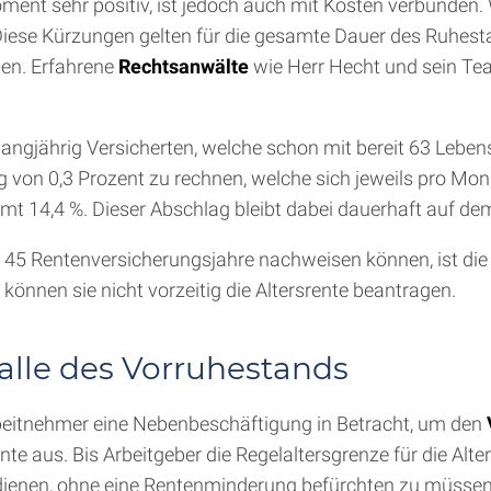
Moment sehr positiv, ist jedoch auch mit Kosten verbunden
 Diese Kürzungen gelten für die gesamte Dauer des Ruhes
en. Erfahrene
Rechtsanwälte
wie Herr Hecht und sein T
angjährig Versicherten, welche schon mit bereit 63 Lebensj
 von 0,3 Prozent zu rechnen, welche sich jeweils pro Mona
t 14,4 %. Dieser Abschlag bleibt dabei dauerhaft auf de
ls 45 Rentenversicherungsjahre nachweisen können, ist di
önnen sie nicht vorzeitig die Altersrente beantragen.
alle des Vorruhestands
rbeitnehmer eine Nebenbeschäftigung in Betracht, um den
ente aus. Bis Arbeitgeber die Regelaltersgrenze für die Alt
rdienen, ohne eine Rentenminderung befürchten zu müssen.