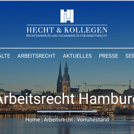
LTE
ARBEITSRECHT
AKTUELLES
PRESSE
SE
Arbeitsrecht Hambur
Home
|
Arbeitsrecht
|
Vorruhestand