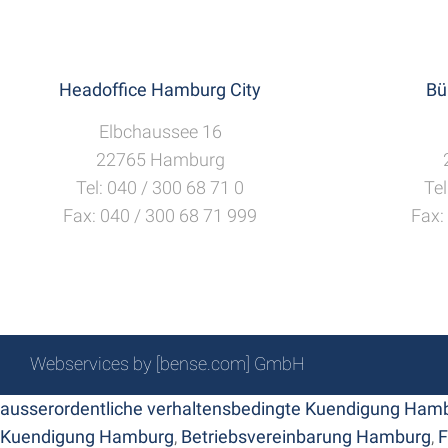
Headoffice Hamburg City
Bü
Elbchaussee 16
22765 Hamburg
Tel: 040 / 300 68 71 0
Tel
Fax: 040 / 300 68 71 999
Fax:
Webservices by [bense.com] GmbH
ausserordentliche verhaltensbedingte Kuendigung Ham
Kuendigung Hamburg
,
Betriebsvereinbarung Hamburg
,
F