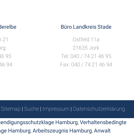
erelbe
Büro Landkreis Stade
h 21
Ostfeld 11a
rg
21635 Jork
 46 95
Tel: 040 / 74 21 46 95
 46 94
Fax: 040 / 74 21 46 94
Sitemap
|
Suche
|
Impressum
|
Datenschutzerklärung
uendigungsschutzklage Hamburg
,
Verhaltensbedingte
age Hamburg
,
Arbeitszeugnis Hamburg
,
Anwalt