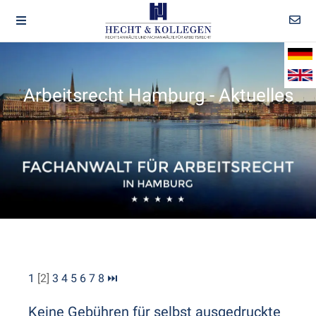
Arbeitsrecht Hamburg - Aktuelles
1
[2]
3
4
5
6
7
8
⏭
Keine Gebühren für selbst ausgedruckte